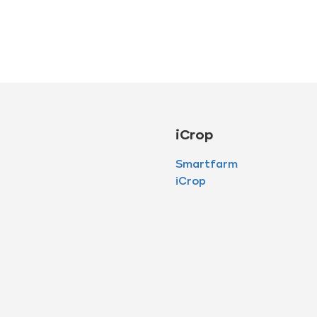
iCrop
Smartfarm
iCrop