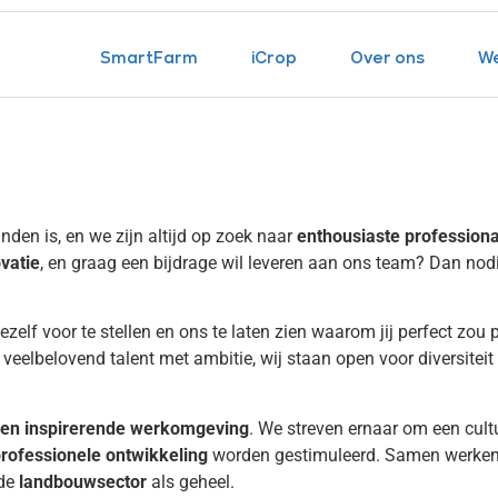
SmartFarm
iCrop
Over ons
We
nden is, en we zijn altijd op zoek naar
enthousiaste professiona
vatie
, en graag een bijdrage wil leveren aan ons team? Dan nod
elf voor te stellen en ons te laten zien waarom jij perfect zou 
n veelbelovend talent met ambitie, wij staan open voor diversite
en inspirerende werkomgeving
. We streven ernaar om een cultu
rofessionele ontwikkeling
worden gestimuleerd. Samen werken 
 de
landbouwsector
als geheel.