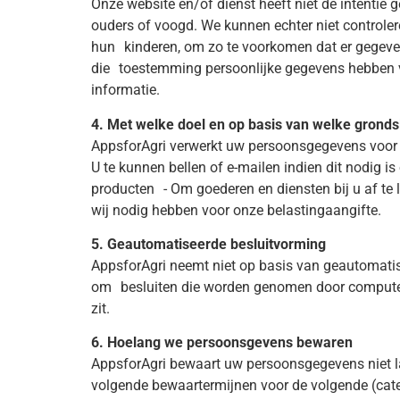
Onze website en/of dienst heeft niet de intentie
ouders of voogd. We kunnen echter niet controlere
hun kinderen, om zo te voorkomen dat er gegeven
die toestemming persoonlijke gegevens hebben ve
informatie.
4. Met welke doel en op basis van welke grond
AppsforAgri verwerkt uw persoonsgegevens voor 
U te kunnen bellen of e-mailen indien dit nodig i
producten - Om goederen en diensten bij u af te l
wij nodig hebben voor onze belastingaangifte.
5. Geautomatiseerde besluitvorming
AppsforAgri neemt niet op basis van geautomatis
om besluiten die worden genomen door computer
zit.
6. Hoelang we persoonsgevens bewaren
AppsforAgri bewaart uw persoonsgegevens niet l
volgende bewaartermijnen voor de volgende (cat