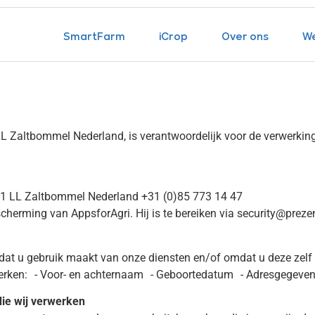
SmartFarm
iCrop
Over ons
We
L Zaltbommel Nederland, is verantwoordelijk voor de verwerki
1 LL Zaltbommel Nederland +31 (0)85 773 14 47
erming van AppsforAgri. Hij is te bereiken via security@prezen
t u gebruik maakt van onze diensten en/of omdat u deze zelf a
werken: - Voor- en achternaam - Geboortedatum - Adresgegeve
die wij verwerken