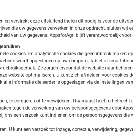
 en verstrekt deze uitsluitend indien dit nodig is voor de uitv
drijven die uw gegevens verwerken in onze opdracht, sluiten wij
kheid van uw gegevens. AppsforAgri blijft verantwoordelijk voor
 gebruiken
onele cookies. En analytische cookies die geen inbreuk maken op 
website wordt opgeslagen op uw computer, tablet of smartphone.
w gebruiksgemak. Ze zorgen ervoor dat de website naar behoren
ze website optimaliseren. U kunt zich afmelden voor cookies doo
alle informatie die eerder is opgeslagen via de instellingen va
ien, te corrigeren of te verwijderen. Daarnaast heeft u het re
 maken tegen de verwerking van uw persoonsgegevens door Appsf
bij ons een verzoek kunt indienen om de persoonsgegevens die 
uren. U kunt een verzoek tot inzage, correctie, verwijdering, g