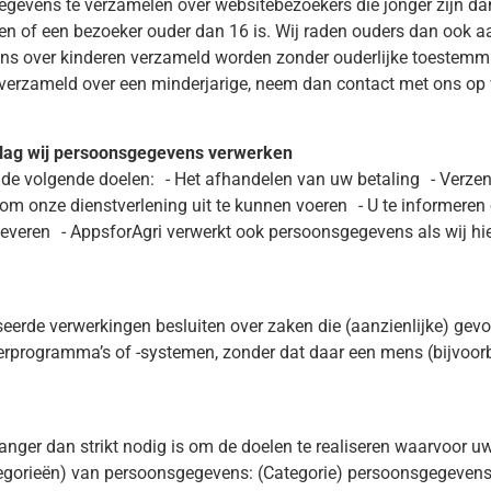
 gegevens te verzamelen over websitebezoekers die jonger zijn 
n of een bezoeker ouder dan 16 is. Wij raden ouders dan ook aan 
s over kinderen verzameld worden zonder ouderlijke toestemming
rzameld over een minderjarige, neem dan contact met ons op vi
slag wij persoonsgegevens verwerken
de volgende doelen: - Het afhandelen van uw betaling - Verzen
s om onze dienstverlening uit te kunnen voeren - U te informeren
everen - AppsforAgri verwerkt ook persoonsgegevens als wij hier 
eerde verwerkingen besluiten over zaken die (aanzienlijke) gev
programma’s of -systemen, zonder dat daar een mens (bijvoor
anger dan strikt nodig is om de doelen te realiseren waarvoor
egorieën) van persoonsgegevens: (Categorie) persoonsgegevens