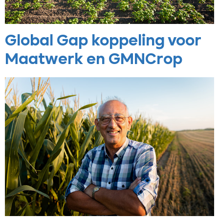
Global Gap koppeling voor
Maatwerk en GMNCrop