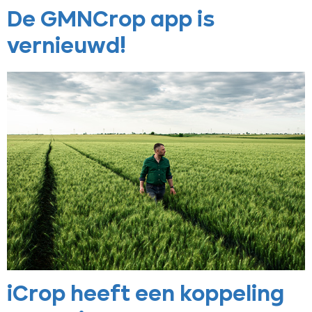
De GMNCrop app is
vernieuwd!
iCrop heeft een koppeling