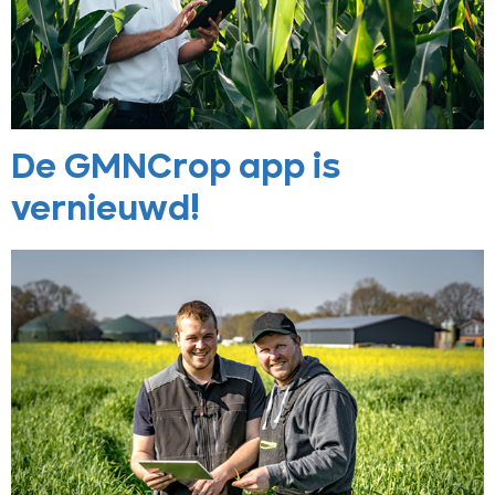
De GMNCrop app is
vernieuwd!