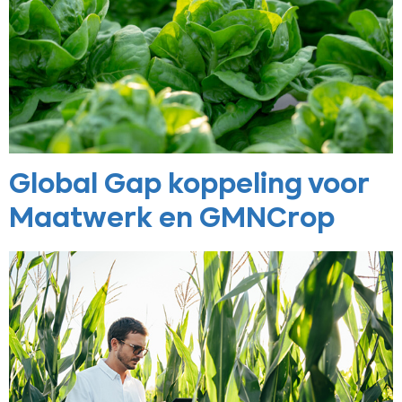
Global Gap koppeling voor
Maatwerk en GMNCrop